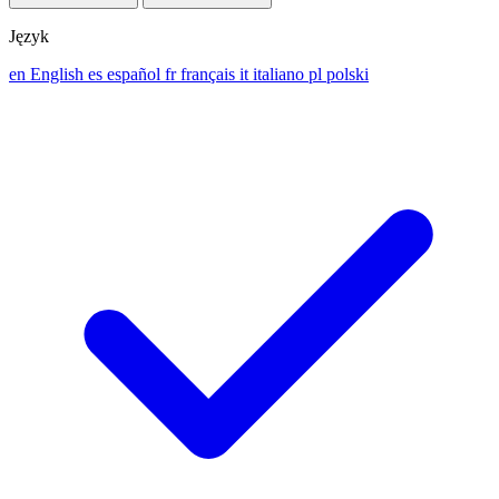
Język
en
English
es
español
fr
français
it
italiano
pl
polski