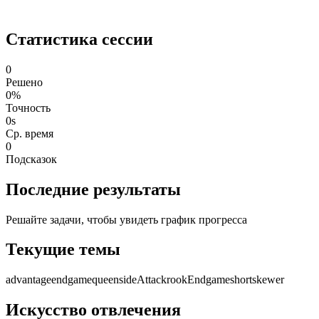
Статистика сессии
0
Решено
0%
Точность
0s
Ср. время
0
Подсказок
Последние результаты
Решайте задачи, чтобы увидеть график прогресса
Текущие темы
advantage
endgame
queensideAttack
rookEndgame
short
skewer
Искусство отвлечения