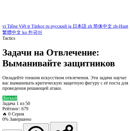
vi
Tiếng Việt
tr
Türkçe
ru
русский
ja
日本語
zh
简体中文
zh-Hant
繁體中文
ko
한국어
Tactics
Задачи на Отвлечение:
Выманивайте защитников
Овладейте тонким искусством отвлечения. Эти задачи научат
вас выманивать критическую защитную фигуру с её поста для
проведения решающей атаки.
Легкий
Задача 1 из 50
Рейтинг: 679
🔥
0
Серия
0% Завершено