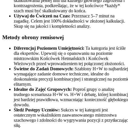
skalkulowania pełnej linii dla każdego głównego zagrożenia i
kontrzagrożenia, podkreślając, że w tej końcówce *każdy*
szach musi być skalkulowany do końca.
Używaj do Ćwiczeń na Czas:
Przeznacz 5–7 minut na
zagadkę. Celem jest 100% dokładności w złożonej kalkulacji.
Skup się na jakości i kompletności analizy.
Metody obrony remisowej
Diferencjuj Poziomem Umiejętności:
Ta kategoria jest ściśle
dla ekspertów. Upewnij się o opanowaniu na poziomie
mistrzowskim Końcówek Hetmańskich i Końcówek
Wieżowych przed wprowadzeniem tej połączonej złożoności.
Świetne do Zadań Domowych:
Szablony H+W to najbardzie
wymagające zadanie domowe techniczne, idealne do
doskonalenia precyzji kombinacyjnej i strategicznej na poziomi
elitarnym.
Idealne do Zajęć Grupowych:
Poproś grupy o analizę
trudnego scenariusza H+W vs. H+W i debatę, której kombinac
jest bardziej prawidłowa, wzmacniając konieczność głębokiego
dowodu.
Śledź Postępy Uczniów:
Sukces w tej kategorii jest
ostatecznym wskaźnikiem zaawansowanego mistrzostwa
szachowego i zdolności do wygrywania pozycji z przytłaczają
siłą.