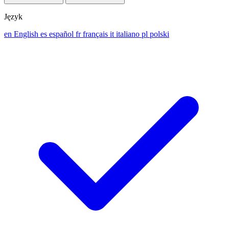
Język
en
English
es
español
fr
français
it
italiano
pl
polski