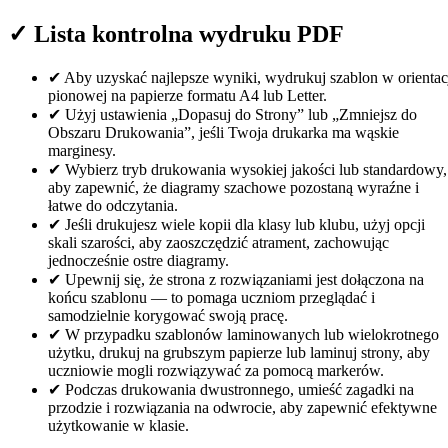
✓
Lista kontrolna wydruku PDF
✔
Aby uzyskać najlepsze wyniki, wydrukuj szablon w orientac
pionowej na papierze formatu A4 lub Letter.
✔
Użyj ustawienia „Dopasuj do Strony” lub „Zmniejsz do
Obszaru Drukowania”, jeśli Twoja drukarka ma wąskie
marginesy.
✔
Wybierz tryb drukowania wysokiej jakości lub standardowy,
aby zapewnić, że diagramy szachowe pozostaną wyraźne i
łatwe do odczytania.
✔
Jeśli drukujesz wiele kopii dla klasy lub klubu, użyj opcji
skali szarości, aby zaoszczędzić atrament, zachowując
jednocześnie ostre diagramy.
✔
Upewnij się, że strona z rozwiązaniami jest dołączona na
końcu szablonu — to pomaga uczniom przeglądać i
samodzielnie korygować swoją pracę.
✔
W przypadku szablonów laminowanych lub wielokrotnego
użytku, drukuj na grubszym papierze lub laminuj strony, aby
uczniowie mogli rozwiązywać za pomocą markerów.
✔
Podczas drukowania dwustronnego, umieść zagadki na
przodzie i rozwiązania na odwrocie, aby zapewnić efektywne
użytkowanie w klasie.