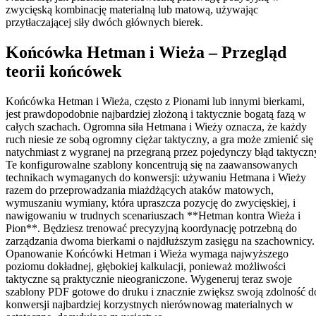
zwycięską kombinację materialną lub matową, używając
przytłaczającej siły dwóch głównych bierek.
Końcówka Hetman i Wieża – Przegląd
teorii końcówek
Końcówka Hetman i Wieża, często z Pionami lub innymi bierkami,
jest prawdopodobnie najbardziej złożoną i taktycznie bogatą fazą w
całych szachach. Ogromna siła Hetmana i Wieży oznacza, że każdy
ruch niesie ze sobą ogromny ciężar taktyczny, a gra może zmienić się
natychmiast z wygranej na przegraną przez pojedynczy błąd taktyczn
Te konfigurowalne szablony koncentrują się na zaawansowanych
technikach wymaganych do konwersji: używaniu Hetmana i Wieży
razem do przeprowadzania miażdżących ataków matowych,
wymuszaniu wymiany, która upraszcza pozycję do zwycięskiej, i
nawigowaniu w trudnych scenariuszach **Hetman kontra Wieża i
Pion**. Będziesz trenować precyzyjną koordynację potrzebną do
zarządzania dwoma bierkami o najdłuższym zasięgu na szachownicy.
Opanowanie Końcówki Hetman i Wieża wymaga najwyższego
poziomu dokładnej, głębokiej kalkulacji, ponieważ możliwości
taktyczne są praktycznie nieograniczone. Wygeneruj teraz swoje
szablony PDF gotowe do druku i znacznie zwiększ swoją zdolność d
konwersji najbardziej korzystnych nierównowag materialnych w