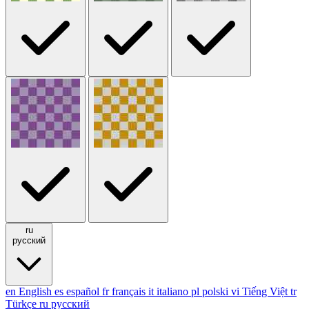
ru
русский
en
English
es
español
fr
français
it
italiano
pl
polski
vi
Tiếng Việt
tr
Türkçe
ru
русский