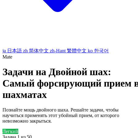
ja
日本語
zh
简体中文
zh-Hant
繁體中文
ko
한국어
Mate
Задачи на Двойной шах:
Самый форсирующий прием 
шахматах
Познайте мощь двойного шаха. Решайте задачи, чтобы
научиться применять этот убойный прием, от которого
невозможно закрыться.
Легкий
Задача 1 из 50