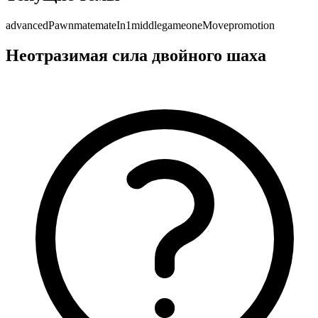
advancedPawn
mate
mateIn1
middlegame
oneMove
promotion
Неотразимая сила двойного шаха