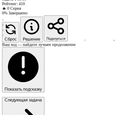
Рейтинг: 410
🔥
0
Серия
0% Завершено
8
7
6
5
4
3
2
1
Поделиться
Сброс
Решение
A
B
C
D
E
F
G
Ваш ход — найдите лучшее продолжение
Показать подсказку
Следующая задача