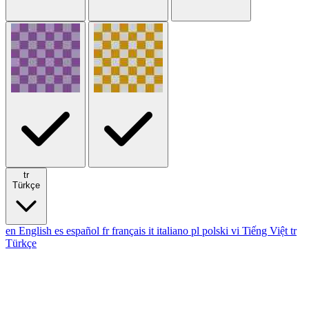
tr
Türkçe
en
English
es
español
fr
français
it
italiano
pl
polski
vi
Tiếng Việt
tr
Türkçe