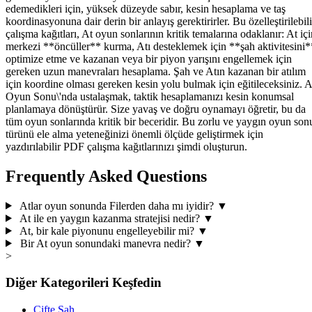
edemedikleri için, yüksek düzeyde sabır, kesin hesaplama ve taş
koordinasyonuna dair derin bir anlayış gerektirirler. Bu özelleştirilebili
çalışma kağıtları, At oyun sonlarının kritik temalarına odaklanır: At içi
merkezi **öncüller** kurma, Atı desteklemek için **şah aktivitesini*
optimize etme ve kazanan veya bir piyon yarışını engellemek için
gereken uzun manevraları hesaplama. Şah ve Atın kazanan bir atılım
için koordine olması gereken kesin yolu bulmak için eğitileceksiniz. A
Oyun Sonu\'nda ustalaşmak, taktik hesaplamanızı kesin konumsal
planlamaya dönüştürür. Size yavaş ve doğru oynamayı öğretir, bu da
tüm oyun sonlarında kritik bir beceridir. Bu zorlu ve yaygın oyun son
türünü ele alma yeteneğinizi önemli ölçüde geliştirmek için
yazdırılabilir PDF çalışma kağıtlarınızı şimdi oluşturun.
Frequently Asked Questions
Atlar oyun sonunda Filerden daha mı iyidir?
▼
At ile en yaygın kazanma stratejisi nedir?
▼
At, bir kale piyonunu engelleyebilir mi?
▼
Bir At oyun sonundaki manevra nedir?
▼
>
Diğer Kategorileri Keşfedin
Çifte Şah