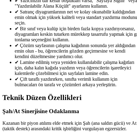
✔
Yazıcınızın dar kenar boşlukları varsa, "Sayfaya Sığdır" vey
"Yazdırılabilir Alana Küçült" ayarlarını kullanın.
✔
Satranç diyagramlarının net ve kolay okunabilir kaldığından
emin olmak için yüksek kaliteli veya standart yazdırma modun
seçin.
✔
Bir sınıf veya kulüp için birden fazla kopya yazdırıyorsanız,
diyagramları keskin tutarken mürekkep tasarrufu yapmak için g
tonlama seçeneğini kullanın.
✔
Çözüm sayfasının çalışma kağıdının sonunda yer aldığından
emin olun - bu, öğrencilerin gözden geçirmesine ve kendi
kendini düzeltmesine yardımcı olur.
✔
Lamine edilmiş veya yeniden kullanılabilir çalışma kağıtları
için, daha kalın kağıda yazdırın veya öğrencilerin işaretleyici
kalemlerle çözebilmesi için sayfaları lamine edin.
✔
Çift taraflı yazdırırken, sınıfta verimli kullanım için
bulmacaları ön tarafa ve çözümleri arkaya yerleştirin.
Teknik Düzen Özellikleri
Şah/At Sinerjisine Odaklanma
Kazanan bir piyon atılımı elde etmek için Şah (ana saldırı gücü) ve At
(taktik destek) arasındaki kritik işbirliğini vurgulayan egzersizler.