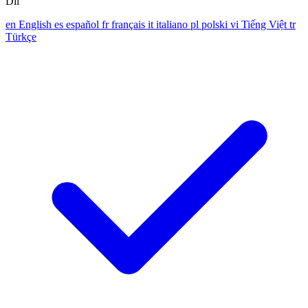
Dil
en
English
es
español
fr
français
it
italiano
pl
polski
vi
Tiếng Việt
tr
Türkçe