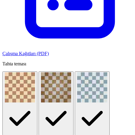
Çalışma Kağıtları (PDF)
Tahta teması