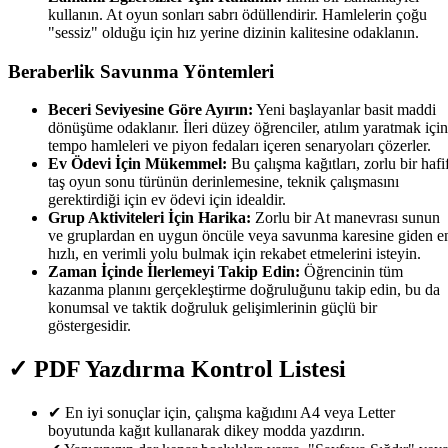
kullanın. At oyun sonları sabrı ödüllendirir. Hamlelerin çoğu
"sessiz" olduğu için hız yerine dizinin kalitesine odaklanın.
Beraberlik Savunma Yöntemleri
Beceri Seviyesine Göre Ayırın:
Yeni başlayanlar basit maddi
dönüşüme odaklanır. İleri düzey öğrenciler, atılım yaratmak için
tempo hamleleri ve piyon fedaları içeren senaryoları çözerler.
Ev Ödevi İçin Mükemmel:
Bu çalışma kağıtları, zorlu bir hafi
taş oyun sonu türünün derinlemesine, teknik çalışmasını
gerektirdiği için ev ödevi için idealdir.
Grup Aktiviteleri İçin Harika:
Zorlu bir At manevrası sunun
ve gruplardan en uygun öncüle veya savunma karesine giden e
hızlı, en verimli yolu bulmak için rekabet etmelerini isteyin.
Zaman İçinde İlerlemeyi Takip Edin:
Öğrencinin tüm
kazanma planını gerçekleştirme doğruluğunu takip edin, bu da
konumsal ve taktik doğruluk gelişimlerinin güçlü bir
göstergesidir.
✓
PDF Yazdırma Kontrol Listesi
✔
En iyi sonuçlar için, çalışma kağıdını A4 veya Letter
boyutunda kağıt kullanarak dikey modda yazdırın.