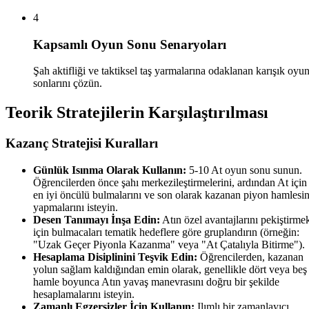
4
Kapsamlı Oyun Sonu Senaryoları
Şah aktifliği ve taktiksel taş yarmalarına odaklanan karışık oyu
sonlarını çözün.
Teorik Stratejilerin Karşılaştırılması
Kazanç Stratejisi Kuralları
Günlük Isınma Olarak Kullanın:
5-10 At oyun sonu sunun.
Öğrencilerden önce şahı merkezileştirmelerini, ardından At için
en iyi öncülü bulmalarını ve son olarak kazanan piyon hamlesin
yapmalarını isteyin.
Desen Tanımayı İnşa Edin:
Atın özel avantajlarını pekiştirme
için bulmacaları tematik hedeflere göre gruplandırın (örneğin:
"Uzak Geçer Piyonla Kazanma" veya "At Çatalıyla Bitirme").
Hesaplama Disiplinini Teşvik Edin:
Öğrencilerden, kazanan
yolun sağlam kaldığından emin olarak, genellikle dört veya beş
hamle boyunca Atın yavaş manevrasını doğru bir şekilde
hesaplamalarını isteyin.
Zamanlı Egzersizler İçin Kullanın:
Ilımlı bir zamanlayıcı