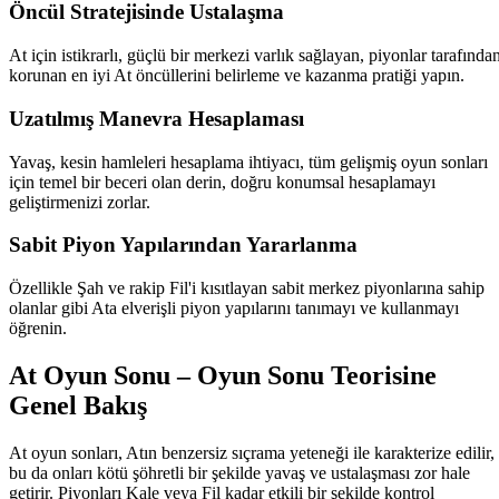
Öncül Stratejisinde Ustalaşma
At için istikrarlı, güçlü bir merkezi varlık sağlayan, piyonlar tarafında
korunan en iyi At öncüllerini belirleme ve kazanma pratiği yapın.
Uzatılmış Manevra Hesaplaması
Yavaş, kesin hamleleri hesaplama ihtiyacı, tüm gelişmiş oyun sonları
için temel bir beceri olan derin, doğru konumsal hesaplamayı
geliştirmenizi zorlar.
Sabit Piyon Yapılarından Yararlanma
Özellikle Şah ve rakip Fil'i kısıtlayan sabit merkez piyonlarına sahip
olanlar gibi Ata elverişli piyon yapılarını tanımayı ve kullanmayı
öğrenin.
At Oyun Sonu – Oyun Sonu Teorisine
Genel Bakış
At oyun sonları, Atın benzersiz sıçrama yeteneği ile karakterize edilir,
bu da onları kötü şöhretli bir şekilde yavaş ve ustalaşması zor hale
getirir. Piyonları Kale veya Fil kadar etkili bir şekilde kontrol