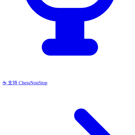
☕ 支持 ChessNonStop