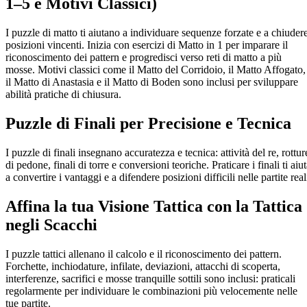
1–5 e Motivi Classici)
I puzzle di matto ti aiutano a individuare sequenze forzate e a chiuder
posizioni vincenti. Inizia con esercizi di Matto in 1 per imparare il
riconoscimento dei pattern e progredisci verso reti di matto a più
mosse. Motivi classici come il Matto del Corridoio, il Matto Affogato,
il Matto di Anastasia e il Matto di Boden sono inclusi per sviluppare
abilità pratiche di chiusura.
Puzzle di Finali per Precisione e Tecnica
I puzzle di finali insegnano accuratezza e tecnica: attività del re, rottur
di pedone, finali di torre e conversioni teoriche. Praticare i finali ti aiu
a convertire i vantaggi e a difendere posizioni difficili nelle partite real
Affina la tua Visione Tattica con la Tattica
negli Scacchi
I puzzle tattici allenano il calcolo e il riconoscimento dei pattern.
Forchette, inchiodature, infilate, deviazioni, attacchi di scoperta,
interferenze, sacrifici e mosse tranquille sottili sono inclusi: praticali
regolarmente per individuare le combinazioni più velocemente nelle
tue partite.