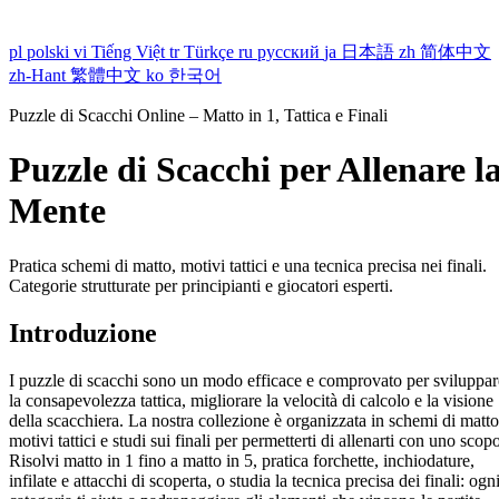
pl
polski
vi
Tiếng Việt
tr
Türkçe
ru
русский
ja
日本語
zh
简体中文
zh-Hant
繁體中文
ko
한국어
Puzzle di Scacchi Online – Matto in 1, Tattica e Finali
Puzzle di Scacchi per Allenare l
Mente
Pratica schemi di matto, motivi tattici e una tecnica precisa nei finali.
Categorie strutturate per principianti e giocatori esperti.
Introduzione
I puzzle di scacchi sono un modo efficace e comprovato per sviluppar
la consapevolezza tattica, migliorare la velocità di calcolo e la visione
della scacchiera. La nostra collezione è organizzata in schemi di matto
motivi tattici e studi sui finali per permetterti di allenarti con uno scop
Risolvi matto in 1 fino a matto in 5, pratica forchette, inchiodature,
infilate e attacchi di scoperta, o studia la tecnica precisa dei finali: ogn