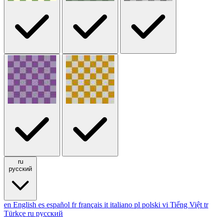
ru
русский
en
English
es
español
fr
français
it
italiano
pl
polski
vi
Tiếng Việt
tr
Türkçe
ru
русский