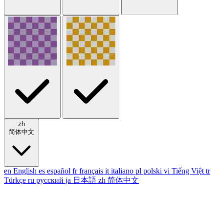
zh
简体中文
en
English
es
español
fr
français
it
italiano
pl
polski
vi
Tiếng Việt
tr
Türkçe
ru
русский
ja
日本語
zh
简体中文