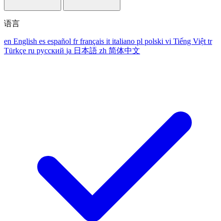
语言
en
English
es
español
fr
français
it
italiano
pl
polski
vi
Tiếng Việt
tr
Türkçe
ru
русский
ja
日本語
zh
简体中文