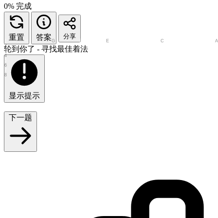
0% 完成
分享
重置
答案
1
H
G
F
E
D
C
B
2
轮到你了 - 寻找最佳着法
3
4
5
6
7
8
显示提示
下一题