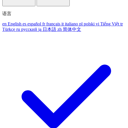
语言
en
English
es
español
fr
français
it
italiano
pl
polski
vi
Tiếng Việt
tr
Türkçe
ru
русский
ja
日本語
zh
简体中文