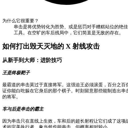
为什么它很重要？
串击是将优势转化为胜势、或是惩罚对手糟糕站位的绝佳
工具。在空旷的车后残局中，它们简直是无敌的存在。
如何打出毁天灭地的 X 射线攻击
从新手到大师：进阶技巧
王是终极靶子
最霸道的串击莫过于直接将军。这强迫王必须滚蛋，百分之百
证你能白吃躲在它身后的那个棋子。时刻留意那些能制造出串
的将军。
车与后是串击的霸主
因为串击只在直线上生效，车和后的超长射程让它们成了这项
术的完美执行者。象当然也能串击，但概率相对较小。