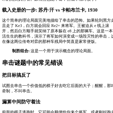
载入史册的一步: 苏丹·汗 vs 卡帕布兰卡, 1930
这个简单的理论局面完美地描绘了串击的恐怖。如果轮到黑方
且走了 Ke3，白方就会回应 Re2+ 来将军。王被迫从 e 线上滚
开，然后白方顺手就笑纳了原本躲在 e8 上的那辆车。这是一本
活生生的教科书，演示了将军如何演变成一场毁灭性的串击，
在像这两位传奇对弈的那种车残局中简直是家常便饭。
制胜组合:
这是一个用于演示概念的理论局面。
串击谜题中的常见错误
把目标搞反了
试图去串击一个价值低的棋子好去吃它后面的大子；醒醒，那
牵制，不叫串击。
漏算中间防守着法
前面的棋子逃跑时，它可能会顺便给你来个将军，或者刚好跑