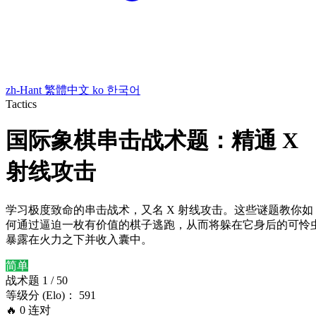
zh-Hant
繁體中文
ko
한국어
Tactics
国际象棋串击战术题：精通 X
射线攻击
学习极度致命的串击战术，又名 X 射线攻击。这些谜题教你如
何通过逼迫一枚有价值的棋子逃跑，从而将躲在它身后的可怜
暴露在火力之下并收入囊中。
简单
战术题 1 / 50
等级分 (Elo)： 591
🔥
0
连对