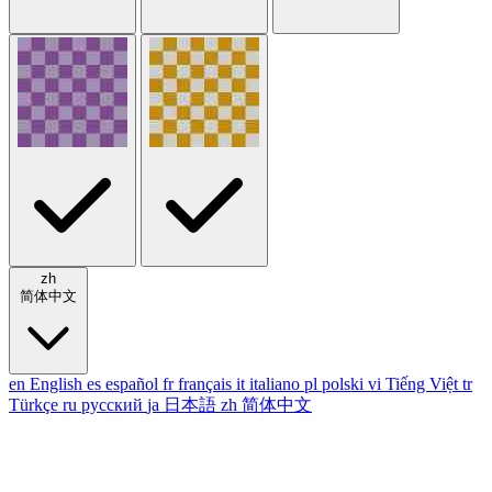
zh
简体中文
en
English
es
español
fr
français
it
italiano
pl
polski
vi
Tiếng Việt
tr
Türkçe
ru
русский
ja
日本語
zh
简体中文