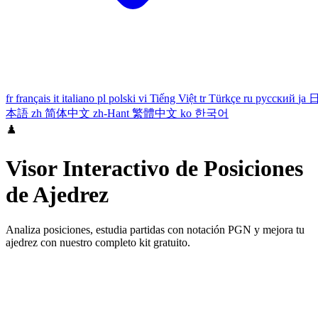
fr
français
it
italiano
pl
polski
vi
Tiếng Việt
tr
Türkçe
ru
русский
ja
本語
zh
简体中文
zh-Hant
繁體中文
ko
한국어
♟️
Visor Interactivo de Posiciones
de Ajedrez
Analiza posiciones, estudia partidas con notación PGN y mejora tu
ajedrez con nuestro completo kit gratuito.