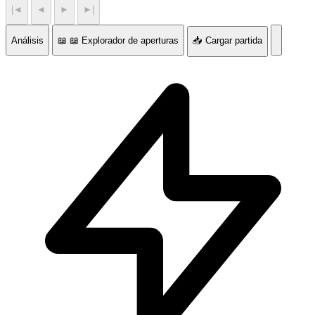
|◄
◄
►
►|
Análisis
📖 📖 Explorador de aperturas
📥 Cargar partida