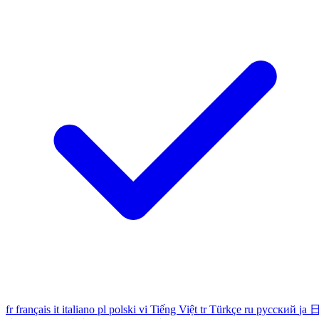
fr
français
it
italiano
pl
polski
vi
Tiếng Việt
tr
Türkçe
ru
русский
ja