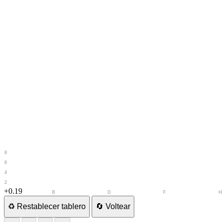
8
7
6
5
4
3
2
1
+0.19
A
B
C
D
E
F
G
♻️
Restablecer tablero
🔄
Voltear