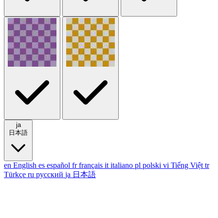
ja
日本語
en
English
es
español
fr
français
it
italiano
pl
polski
vi
Tiếng Việt
tr
Türkçe
ru
русский
ja
日本語