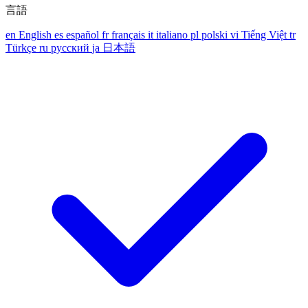
言語
en
English
es
español
fr
français
it
italiano
pl
polski
vi
Tiếng Việt
tr
Türkçe
ru
русский
ja
日本語