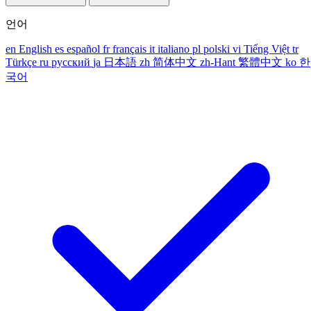
언어
en
English
es
español
fr
français
it
italiano
pl
polski
vi
Tiếng Việt
tr
Türkçe
ru
русский
ja
日本語
zh
简体中文
zh-Hant
繁體中文
ko
한
국어