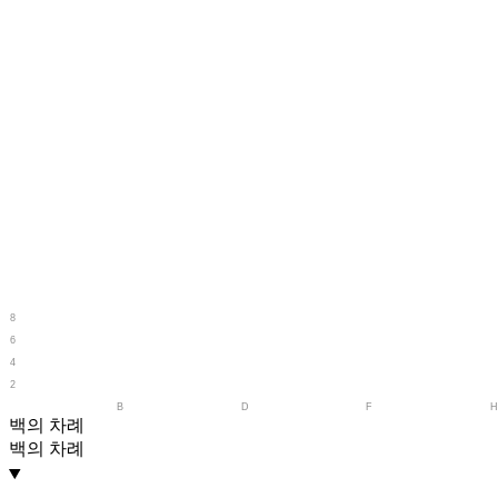
8
7
6
5
4
3
2
1
A
B
C
D
E
F
G
백의 차례
백의 차례