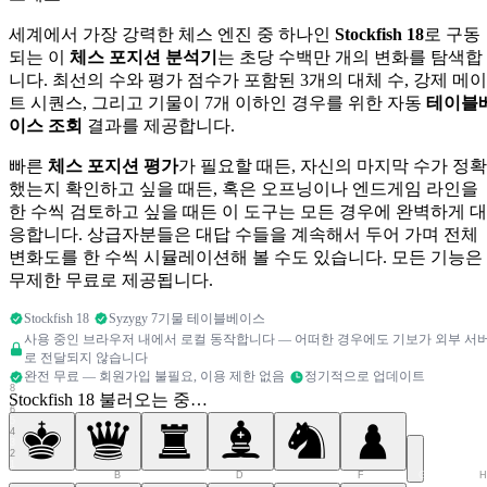
세계에서 가장 강력한 체스 엔진 중 하나인
Stockfish 18
로 구동
되는 이
체스 포지션 분석기
는 초당 수백만 개의 변화를 탐색합
니다. 최선의 수와 평가 점수가 포함된 3개의 대체 수, 강제 메이
트 시퀀스, 그리고 기물이 7개 이하인 경우를 위한 자동
테이블
이스 조회
결과를 제공합니다.
빠른
체스 포지션 평가
가 필요할 때든, 자신의 마지막 수가 정확
했는지 확인하고 싶을 때든, 혹은 오프닝이나 엔드게임 라인을
한 수씩 검토하고 싶을 때든 이 도구는 모든 경우에 완벽하게 대
응합니다. 상급자분들은 대답 수들을 계속해서 두어 가며 전체
변화도를 한 수씩 시뮬레이션해 볼 수도 있습니다. 모든 기능은
무제한 무료로 제공됩니다.
Stockfish 18
Syzygy 7기물 테이블베이스
사용 중인 브라우저 내에서 로컬 동작합니다 — 어떠한 경우에도 기보가 외부 서
로 전달되지 않습니다
완전 무료 — 회원가입 불필요, 이용 제한 없음
정기적으로 업데이트
8
Stockfish 18 불러오는 중…
7
6
5
4
3
2
1
A
B
C
D
E
F
G