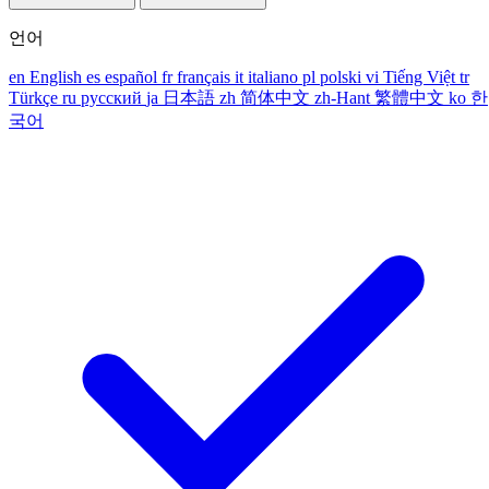
언어
en
English
es
español
fr
français
it
italiano
pl
polski
vi
Tiếng Việt
tr
Türkçe
ru
русский
ja
日本語
zh
简体中文
zh-Hant
繁體中文
ko
한
국어