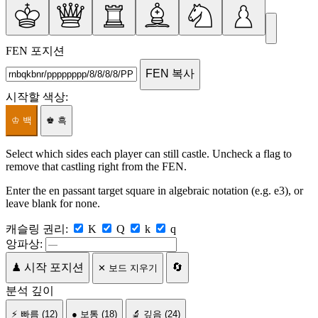
FEN 포지션
FEN 복사
시작할 색상:
♔ 백
♚ 흑
Select which sides each player can still castle. Uncheck a flag to
remove that castling right from the FEN.
Enter the en passant target square in algebraic notation (e.g. e3), or
leave blank for none.
캐슬링 권리:
K
Q
k
q
앙파상:
♟ 시작 포지션
🔄
✕ 보드 지우기
분석 깊이
⚡ 빠름
(12)
● 보통
(18)
🔬 깊음
(24)