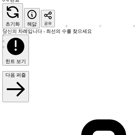
공유
초기화
해답
1
H
G
F
E
D
C
B
2
당신의 차례입니다 - 최선의 수를 찾으세요
3
4
5
6
7
8
힌트 보기
다음 퍼즐