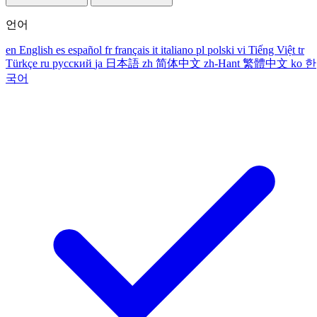
언어
en
English
es
español
fr
français
it
italiano
pl
polski
vi
Tiếng Việt
tr
Türkçe
ru
русский
ja
日本語
zh
简体中文
zh-Hant
繁體中文
ko
한
국어