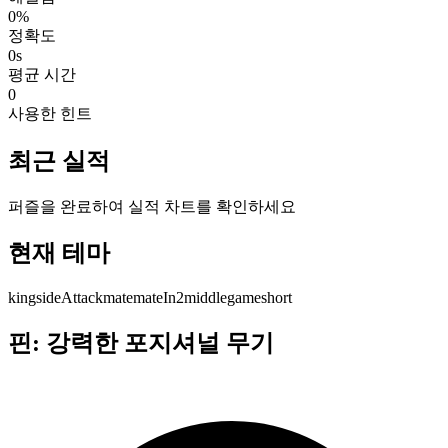
0%
정확도
0s
평균 시간
0
사용한 힌트
최근 실적
퍼즐을 완료하여 실적 차트를 확인하세요
현재 테마
kingsideAttack
mate
mateIn2
middlegame
short
핀: 강력한 포지셔널 무기