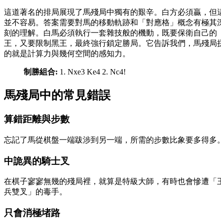
這道著名的排局展現了馬殘局中獨有的艱辛。白方必須贏，但
並不容易。答案需要對馬的移動軌跡和「對應格」概念有極其
刻的理解。白馬必須執行一套雜技般的機動，既要保衛自己的
王，又要限制黑王，最終強行鎖定勝局。它告訴我們，馬殘局
的就是計算力與幾何空間的感知力。
制勝組合:
1. Nxe3 Ke4 2. Nc4!
馬殘局中的常見錯誤
算錯距離與步數
忘記了馬從棋盤一端跋涉到另一端，所需的步數比象要多得多
中詭異的騎士叉
在棋子寥寥無幾的殘局裡，就算是特級大師，有時也會慘遭「
兵雙叉」的毒手。
只會消極堵路