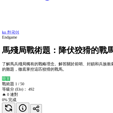
ko
한국어
Endgame
馬殘局戰術題：降伏狡猾的戰
了解馬兵殘局獨有的戰略理念。解答關於前哨、封鎖和兵族衝
的難題，徹底掌控這匹狡猾的戰馬。
簡單
戰術題 1 / 50
等級分 (Elo)： 492
🔥
0
連對
0% 完成