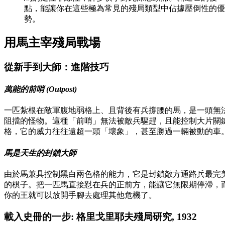
點，能讓你在這些極為常見的殘局類型中佔據壓倒性的優
勢。
用馬主宰殘局戰場
從新手到大師：進階技巧
萬能的前哨 (Outpost)
一匹紮根在敵軍腹地弱格上、且背後有兵撐腰的馬，是一頭無
阻擋的怪物。這種「前哨」無法被敵兵驅趕，且能控制大片關
格，它的威力往往遠超一頭「壞象」，甚至勝過一輛被動的車
馬是天生的封鎖大師
由於馬兼具控制黑白兩色格的能力，它是封鎖敵方通路兵最完
的棋子。把一匹馬直接懟在兵的正前方，能讓它無限期停滯，
你的王就可以放開手腳去處理其他危機了。
載入史冊的一步: 格里戈里耶夫殘局研究, 1932