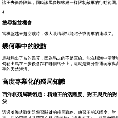
讓王去衝鋒陷陣，同時讓馬像蜘蛛網一樣限制敵軍的行動範圍
4
搜尋捉雙機會
當棋盤越來越空曠時，張大眼睛尋找能吃子或將軍的連環叉。
幾何學中的狡黠
馬殘局出了名的難算，因為馬走的不是直線。能在腦海中清晰
勾勒出馬在三步後會踩在哪個格子上，這就是劃分普通玩家與
手的天然鴻溝。
高度專業化的殘局知識
西洋棋殘局戰術題：精通王的活躍度、對王與兵的對
決
透過引導式戰術題學習關鍵的殘局戰略。練習王的活躍度、對
王、兵的突破以及楚茨文格 (等子局)（逼走劣著），將贏面轉