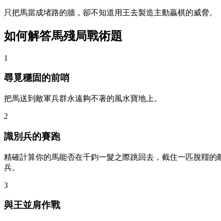
只把馬當成堵路的牆，卻不知道用王去製造主動贏棋的威脅。
如何解答馬殘局戰術題
1
尋覓穩固的前哨
把馬送到敵軍兵群永遠夠不著的風水寶地上。
2
識別兵的賽跑
精確計算你的馬能否在千鈞一髮之際跳回去，截住一匹脫韁的
兵。
3
與王並肩作戰