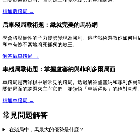
精通后殘局 →
后車殘局戰術題：織就完美的馬特網
學會將壓倒性的子力優勢變現為勝利。這些戰術題教你如何用
和車有條不紊地將死孤獨的敵王。
解答后車殘局 →
車殘局戰術題：掌握盧塞納與菲利多爾局面
車殘局是西洋棋中最常見的殘局。透過解答盧塞納和菲利多爾
關鍵局面的謎題來主宰它們，並領悟「車活躍度」的絕對真理
精通車殘局 →
常見問題解答
在殘局中，馬最大的優勢是什麼？