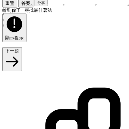
分享
重置
答案
1
H
G
F
E
D
C
B
2
輪到你了 - 尋找最佳著法
3
4
5
6
7
8
顯示提示
下一題