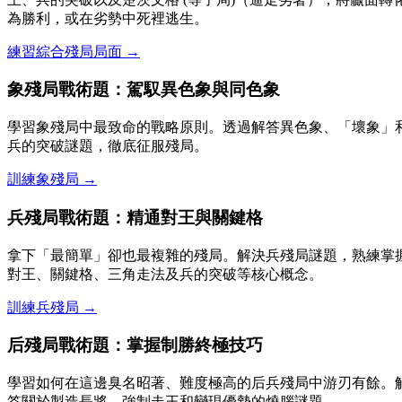
為勝利，或在劣勢中死裡逃生。
練習綜合殘局局面 →
象殘局戰術題：駕馭異色象與同色象
學習象殘局中最致命的戰略原則。透過解答異色象、「壞象」
兵的突破謎題，徹底征服殘局。
訓練象殘局 →
兵殘局戰術題：精通對王與關鍵格
拿下「最簡單」卻也最複雜的殘局。解決兵殘局謎題，熟練掌
對王、關鍵格、三角走法及兵的突破等核心概念。
訓練兵殘局 →
后殘局戰術題：掌握制勝終極技巧
學習如何在這邊臭名昭著、難度極高的后兵殘局中游刃有餘。
答關於製造長將、強制走王和變現優勢的燒腦謎題。