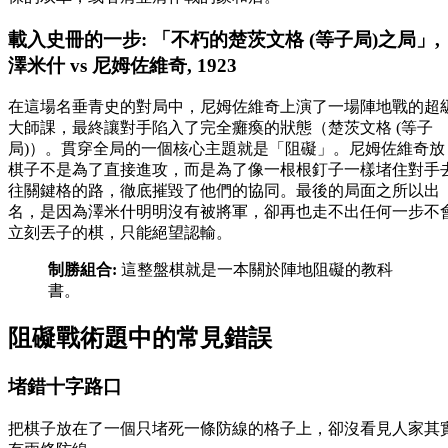
載入史冊的一步: 「不朽的楚茨文格 (等子局)之局」,
澤米什 vs 尼姆佐維奇, 1923
在這場名垂青史的對局中，尼姆佐維奇上演了一場陣地戰的超
大師課，最終讓對手陷入了完全癱瘓的狀態（楚茨文格 (等子
局)）。貫穿全局的一個核心主題就是「阻礙」。尼姆佐維奇放
棋子不是為了直接進攻，而是為了像一根根釘子一樣堵住對手
往關鍵格的路，徹底摧毀了他們的協同。最後的局面之所以出
名，是因為澤米什明明沒有被將軍，卻再也走不出任何一步不
立刻丟子的棋，只能絕望認輸。
制勝組合:
這整盤棋就是一本關於陣地阻礙的教科
書。
阻礙戰術題中的常見錯誤
堵錯十字路口
把棋子放在了一個只堵死一條防線的格子上，卻沒看見人家其