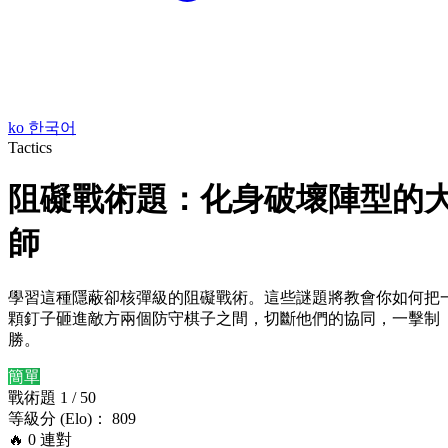
ko
한국어
Tactics
阻礙戰術題：化身破壞陣型的
師
學習這種隱蔽卻核彈級的阻礙戰術。這些謎題將教會你如何把
顆釘子砸進敵方兩個防守棋子之間，切斷他們的協同，一擊制
勝。
簡單
戰術題 1 / 50
等級分 (Elo)： 809
🔥
0
連對