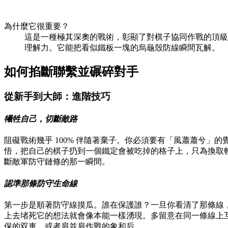
為什麼它很重要？
這是一種極其深奧的戰術，彰顯了對棋子協同作戰的頂級
理解力。它能把看似鐵板一塊的烏龜殼防線瞬間瓦解。
如何掐斷聯繫並碾碎對手
從新手到大師：進階技巧
犧牲自己，切斷敵路
阻礙戰術幾乎 100% 伴隨著棄子。你必須要有「風蕭蕭兮」的
悟，把自己的棋子扔到一個鐵定會被吃掉的格子上，只為換取
斷敵軍防守鏈條的那一瞬間。
認準那條防守生命線
第一步是順著防守線摸瓜。誰在保護誰？一旦你看清了那條線
上去堵死它的想法就會像本能一樣湧現。多留意在同一條線上
保的双車，或者肩並肩作戰的象和后。