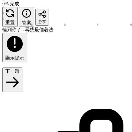
8
0% 完成
7
6
5
4
3
2
分享
重置
答案
1
A
B
C
D
E
F
G
輪到你了 - 尋找最佳著法
顯示提示
下一題