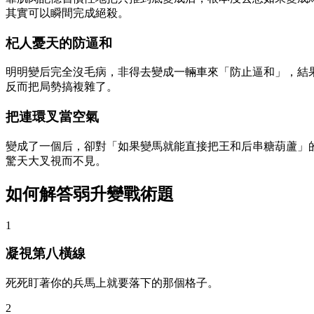
其實可以瞬間完成絕殺。
杞人憂天的防逼和
明明變后完全沒毛病，非得去變成一輛車來「防止逼和」，結
反而把局勢搞複雜了。
把連環叉當空氣
變成了一個后，卻對「如果變馬就能直接把王和后串糖葫蘆」
驚天大叉視而不見。
如何解答弱升變戰術題
1
凝視第八橫線
死死盯著你的兵馬上就要落下的那個格子。
2