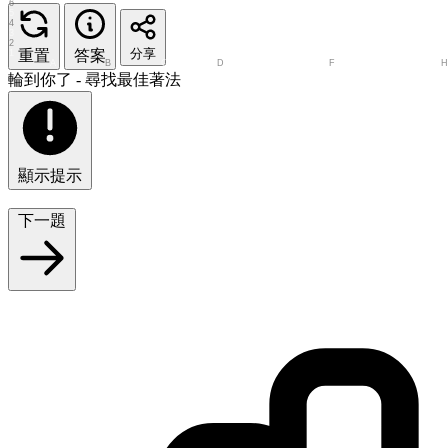
6
5
4
3
2
分享
重置
答案
1
A
B
C
D
E
F
G
輪到你了 - 尋找最佳著法
顯示提示
下一題