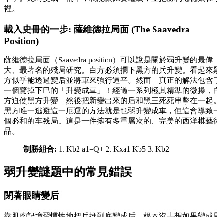
裡。
載入史冊的一步: 薩維德拉局面 (The Saavedra
Position)
薩維德拉局面（Saavedra position）可以說是關於弱升變的最偉
大、最著名的殘局研究。白方必須攔下黑方的兵升變。看起來
方似乎能透過變后並將軍來強行逼平。然而，真正的解法包含
一個驚掉下巴的「升變成車」！經過一系列極其精準的微操，
方迫使黑方升變，然後把新變出來的后和黑王死死串擊在一起
黑方唯一逃避這一厄運的方法就是也弱升變成車，但這會導致
個必和的车残局。這是一件擁有多重層次的、完美的西洋棋藝
品。
制勝組合:
1. Kb2 a1=Q+ 2. Kxa1 Kb5 3. Kb2
弱升變謎題中的常見錯誤
閉著眼睛變后
靠肌肉記憶習慣性地把兵推到底變成后，根本沒去想如果變成