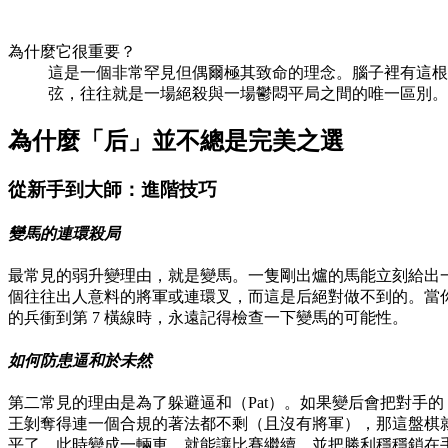
為什麼它很重要？
這是一個非常罕見但偶爾極其致命的理念。腦子裡有這根
弦，往往就是一場絕殺與一場鬱悶平局之間的唯一區別。
為什麼「后」並不總是完美之選
從新手到大師：進階技巧
變馬的連環殺局
最常見的弱升變理由，就是變馬。一隻剛出爐的馬能立刻給出
個往往出人意料的將軍或連環叉，而這是后絕對做不到的。當
的兵衝到第 7 橫線時，永遠記得檢查一下變馬的可能性。
如何防患逼和於未然
第二常見的理由是為了躲避逼和（Pat）。如果變后會把對手的
王剝奪得連一個合規的著法都不剩（且沒有將軍），那這盤棋
平了。此時變成一輛車，就能讓比賽繼續，並把勝利穩穩鎖在