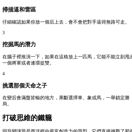
掃描逼和雷區
仔細確認如果你放一個后上去，會不會把對手逼得無路可走。
3
挖掘馬的潛力
在腦子裡推演一下，如果在這格放上一匹馬，它能不能立刻甩
一個將軍或者連環捉雙。
4
挑選那個天命之子
在變后會滿盤皆輸的地方，果斷選擇車、象或馬，一舉鎖定勝
局。
打破思維的鐵籠
弱升變謎題是西洋棋中最富創造力的題型。它們直接挑戰了那