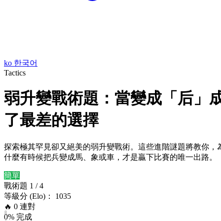
ko
한국어
Tactics
弱升變戰術題：當變成「后」
了最差的選擇
探索極其罕見卻又絕美的弱升變戰術。這些進階謎題將教你，
什麼有時候把兵變成馬、象或車，才是贏下比賽的唯一出路。
簡單
戰術題 1 / 4
等級分 (Elo)： 1035
🔥
0
連對
8
0% 完成
7